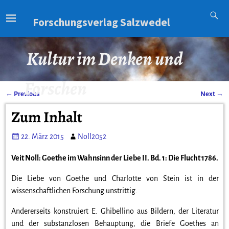
Forschungsverlag Salzwedel
Kultur im Denken und
Forschen
←
Previous
Next
→
Artikelnavigation
Zum Inhalt
22. März 2015
Noll2052
Veit Noll: Goethe im Wahnsinn der Liebe II. Bd. 1: Die Flucht 1786.
Die Liebe von Goethe und Charlotte von Stein ist in der
wissenschaftlichen Forschung unstrittig.
Andererseits konstruiert E. Ghibellino aus Bildern, der Literatur
und der substanzlosen Behauptung, die Briefe Goethes an