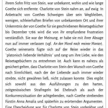
ihrem Sohn Fritz von Stein, war unbekannt, wohin und wie lange
Goethe sich entfernte. Charlotte von Stein nahm an, auf ewig. In
Anbetracht von Goethes Schweigen über sein Wegbleiben,
wenigen, schleierhaften Briefen von unbekanntem Ort und ihrer
Unkenntnis der von Goethe für sie geschriebenen Reisetagebücher
bis Dezember 1786 wird die von ihr empfundene Frustration
verständlich. Sie war der Meinung, er habe sie mit ihrer Absage
nun auf immer verlassen (vgl.
An den Mond nach meiner Manier
).
Goethe seinerseits fügte sich auf der Reise wieder in das
`platonisch liebende Verhältnis´ und rang um ihre Liebe, wie den
Reisetagebüchern zu entnehmen ist. Auch kann es nahezu als
gesichert gelten, dass Charlotte von Stein den Wunsch von Goethe
nach Sinnlichkeit, nach der der Liebende auch immer wieder
strebte, nicht gewähren ließ, nicht zulassen konnte. Dies ergibt
sich sowohl aus den Ausführungen zu den harten,
zeitgenössischen Strafregeln bei Ehebruch als auch der
Konkurrenzsituation der achtgebenden, nach Goethe strebenden
Fürstin Anna Amalia und späterhin zu erörternden Argumenten.
Eine Ehescheidung war für Charlotte von Stein undenkbar und