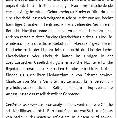
unpraktikabel, sie hatte als adelige Frau ihre entscheidende
eheliche Aufgabe mit der Geburt mehrerer Kinder erfüllt – da kam
eine Ehescheidung nach zeitgenössischem Recht nur aus höchst
bösartigen Gründen mit entsprechendem, zehrenden Verfahren in
Betracht. Nichtharmonie der Ehegatten oder die Liebe zu einer
anderen Person reichten für eine Ehescheidung nicht aus. Eine Ehe
wurde nach dem christlichen Gebot auf `Lebenszeit´ geschlossen.
Die Liebe hatte der Ehe zu folgen – nicht die Ehe der Liebe.
Ehescheidung oder Ehebruch hätten im Übrigen in der
absolutistischen Gesellschaft ganz erhebliche Nachteile für die
Reputation sowohl der Steinschen Familie, einschließlich ihrer
Kinder, als auch ihrer Herkunftfamilie von Schardt bewirkt.
Charlotte von Steins Verhalten ist demnach keine persönlich-
psychologische-sinnliche Kälte, sondern kopfgesteuerte
Anpassung an das gesellschaftliche Gebotene.
Goethe im Wahnsinn der Liebe
analysiert des weiteren, wie Goethe
sein Konfliktverhältnis in Bezug auf Charlotte von Stein und Josias
von Stein in der
Iphigenie
reflektiert. In diesem wird sowohl