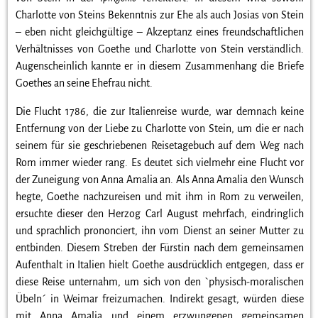
Charlotte von Steins Bekenntnis zur Ehe als auch Josias von Stein
– eben nicht gleichgültige – Akzeptanz eines freundschaftlichen
Verhältnisses von Goethe und Charlotte von Stein verständlich.
Augenscheinlich kannte er in diesem Zusammenhang die Briefe
Goethes an seine Ehefrau nicht.
Die Flucht 1786, die zur Italienreise wurde, war demnach keine
Entfernung von der Liebe zu Charlotte von Stein, um die er nach
seinem für sie geschriebenen Reisetagebuch auf dem Weg nach
Rom immer wieder rang. Es deutet sich vielmehr eine Flucht vor
der Zuneigung von Anna Amalia an. Als Anna Amalia den Wunsch
hegte, Goethe nachzureisen und mit ihm in Rom zu verweilen,
ersuchte dieser den Herzog Carl August mehrfach, eindringlich
und sprachlich prononciert, ihn vom Dienst an seiner Mutter zu
entbinden. Diesem Streben der Fürstin nach dem gemeinsamen
Aufenthalt in Italien hielt Goethe ausdrücklich entgegen, dass er
diese Reise unternahm, um sich von den `physisch-moralischen
Übeln´ in Weimar freizumachen. Indirekt gesagt, würden diese
mit Anna Amalia und einem erzwungenen gemeinsamen